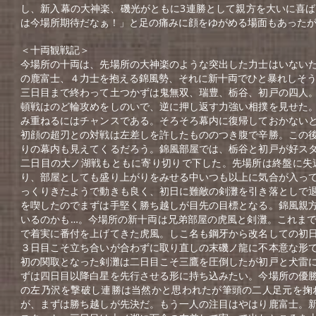
し、新入幕の大神楽、磯光がともに3連勝として親方を大いに喜
は今場所期待だなぁ！」と足の痛みに顔をゆがめる場面もあったが
＜十両観戦記＞
今場所の十両は、先場所の大神楽のような突出した力士はいない
の鹿富士、４力士を抱える錦風勢、それに新十両でひと暴れしそ
三日目まで終わって土つかずは鬼無双、瑞豊、栃谷、初戸の四人
頓戦はのど輪攻めをしのいで、逆に押し返す力強い相撲を見せた
み重ねるにはチャンスである。そろそろ幕内に復帰しておかない
初顔の超刃との対戦は左差しを許したもののつき腹で辛勝。この
りの幕内も見えてくるだろう。錦風部屋では、栃谷と初戸が好ス
二日目の大ノ湖戦もともに寄り切りで下した。先場所は終盤に失
り、部屋としても盛り上がりをみせる中いつも以上に気合が入っ
っくりきたようで動きも良く、初日に難敵の剣灘を引き落としで
を喫したのでまずは手堅く勝ち越しが目先の目標となる。錦風親
いるのかも…。今場所の新十両は兄弟部屋の虎風と剣灘。これま
で着実に番付を上げてきた虎風。しこ名も鋼牙から改名しての初
３日目こそ立ち合いが合わずに取り直しの末磯ノ龍に不本意な形
初の関取となった剣灘は二日目こそ三鷹を圧倒したが初戸と犬雷
ずは四日目以降白星を先行させる形に持ち込みたい。今場所の優
の左乃沢を撃破し連勝は当然かと思われたが筆頭の二人足元を掬
が、まずは勝ち越しが先決だ。もう一人の注目はやはり鹿富士。