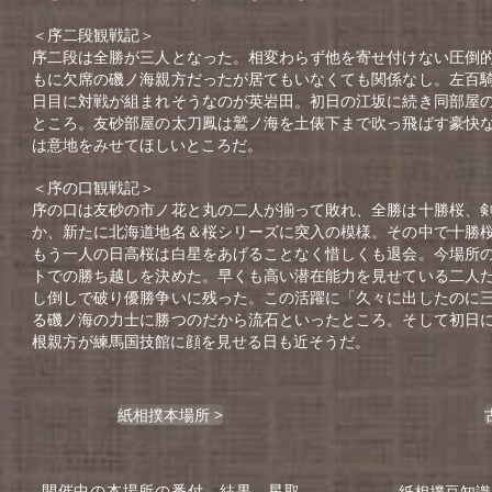
＜序二段観戦記＞
序二段は全勝が三人となった。相変わらず他を寄せ付けない圧倒
もに欠席の磯ノ海親方だったが居てもいなくても関係なし。左百
日目に対戦が組まれそうなのが英岩田。初日の江坂に続き同部屋
ところ。友砂部屋の太刀鳳は鷲ノ海を土俵下まで吹っ飛ばす豪快
は意地をみせてほしいところだ。
＜序の口観戦記＞
序の口は友砂の市ノ花と丸の二人が揃って敗れ、全勝は十勝桜、
か、新たに北海道地名＆桜シリーズに突入の模様。その中で十勝
もう一人の日高桜は白星をあげることなく惜しくも退会。今場所
トでの勝ち越しを決めた。早くも高い潜在能力を見せている二人
し倒しで破り優勝争いに残った。この活躍に「久々に出したのに
る磯ノ海の力士に勝つのだから流石といったところ。そして初日
根親方が練馬国技館に顔を見せる日も近そうだ。
紙相撲本場所 >
紙相撲豆知識
開催中の本場所の番付、結果、星取