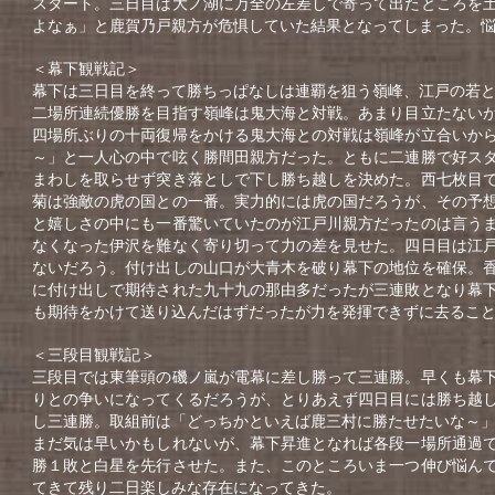
スタート。三日目は大ノ湖に万全の左差しで寄って出たところを
よなぁ」と鹿賀乃戸親方が危惧していた結果となってしまった。
＜幕下観戦記＞
幕下は三日目を終って勝ちっぱなしは連覇を狙う嶺峰、江戸の若
二場所連続優勝を目指す嶺峰は鬼大海と対戦。あまり目立たない
四場所ぶりの十両復帰をかける鬼大海との対戦は嶺峰が立合いか
～」と一人心の中で呟く勝間田親方だった。ともに二連勝で好ス
まわしを取らせず突き落としで下し勝ち越しを決めた。西七枚目
菊は強敵の虎の国との一番。実力的には虎の国だろうが、その予
と嬉しさの中にも一番驚いていたのが江戸川親方だったのは言う
なくなった伊沢を難なく寄り切って力の差を見せた。四日目は江
ないだろう。付け出しの山口が大青木を破り幕下の地位を確保。
に付け出しで期待された九十九の那由多だったが三連敗となり幕
も期待をかけて送り込んだはずだったが力を発揮できずに去るこ
＜三段目観戦記＞
三段目では東筆頭の磯ノ嵐が電幕に差し勝って三連勝。早くも幕
りとの争いになってくるだろうが、とりあえず四日目には勝ち越
し三連勝。取組前は「どっちかといえば鹿三村に勝たせたいな～
まだ気は早いかもしれないが、幕下昇進となれば各段一場所通過
勝１敗と白星を先行させた。また、このところいま一つ伸び悩ん
てきて残り二日楽しみな存在になってきた。