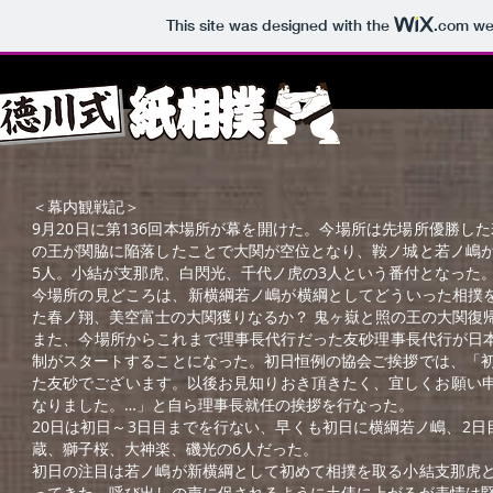
This site was designed with the
.com
web
＜幕内観戦記＞
9月20日に第136回本場所が幕を開けた。今場所は先場所優勝
の王が関脇に陥落したことで大関が空位となり、鞍ノ城と若ノ嶋
5人。小結が支那虎、白閃光、千代ノ虎の3人という番付となった
今場所の見どころは、新横綱若ノ嶋が横綱としてどういった相撲を
た春ノ翔、美空富士の大関獲りなるか？ 鬼ヶ嶽と照の王の大関復帰
また、今場所からこれまで理事長代行だった友砂理事長代行が日
制がスタートすることになった。初日恒例の協会ご挨拶では、「
た友砂でございます。以後お見知りおき頂きたく、宜しくお願い申
なりました。…」と自ら理事長就任の挨拶を行なった。
20日は初日～3日目までを行ない、早くも初日に横綱若ノ嶋、2
蔵、獅子桜、大神楽、磯光の6人だった。
初日の注目は若ノ嶋が新横綱として初めて相撲を取る小結支那虎
ってきた。呼び出しの声に促されるように土俵に上がるが表情は