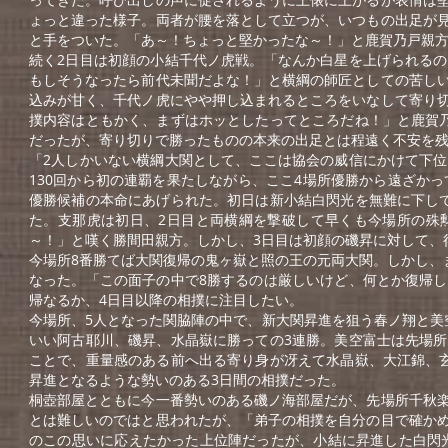
ょっと違った様子。両者が腰を落として立つが、いつもの出足が
と手をついた。「あ～！ちょっと堅かったな～！」と鹿賀乃戸親
続く2日目は初顔の小結千代ノ虎戦。「なんか白星を上げられる
もしそうなったら前代未聞だよな！」と横綱の師匠としての苦し
込みが甘く、千代ノ虎にやや押し込まれるところをいなして寄り
撲内容はともかく、まずはホッとしたってところだね！」と鹿賀
だったが、寄り切りで勝ったものの本来の出足とは程遠く不安を残
「2人しかいない横綱大関として、ここは協会の威信にかけて下
130回から初の連覇を果たしながら、ここ4場所優勝から遠ざか
優勝候補の本命にあげられた。初日は新小結白閃光を無難に下し
た。支那虎は初日、2日目と両横綱を撃破して早くも今場所の殊
～！」と嘆く勝間田親方。しかし、3日目は初顔の磯昇に対して、
今場所8番勝てば大関復帰の鬼ヶ嶽と照の王の元両大関。しかし、
なった。「この面子の中で8勝するのは厳しいけど、何とか復帰
帰なるか、4日目以降の相撲に注目したい。
今場所、5人となった関脇陣の中で、新大関昇進を狙う春ノ翔と美
いい阿古耶川、磯昇、水晶嶽に勝っての3連勝。美空富士は先場
ことで、重量感のある前へ出る寄り身が冴えて水晶嶽、大江錦、
昇進となるような勢いのある3日間の相撲だった。
桐壺部屋とともに今一番勢いのある磯ノ海部屋だが、先場所千秋
とは難しいのではと思われたが、「弟子の相撲を自分の目で確か
のこの思いに応えたかった上位陣だったが、小結に昇進した白閃光